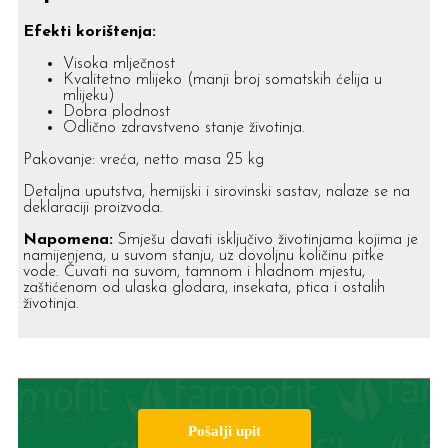
Efekti korištenja:
Visoka mlječnost
Kvalitetno mlijeko (manji broj somatskih ćelija u
mlijeku)
Dobra plodnost
Odlično zdravstveno stanje životinja.
Pakovanje: vreća, netto masa 25 kg
Detaljna uputstva, hemijski i sirovinski sastav, nalaze se na
deklaraciji proizvoda.
Napomena:
Smješu davati isključivo životinjama kojima je
namijenjena, u suvom stanju, uz dovoljnu količinu pitke
vode. Čuvati na suvom, tamnom i hladnom mjestu,
zaštićenom od ulaska glodara, insekata, ptica i ostalih
životinja.
Pošalji upit