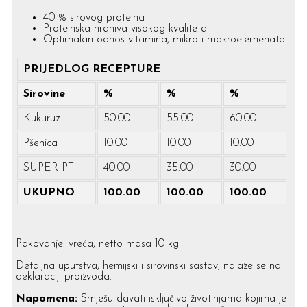
40 % sirovog proteina
Proteinska hraniva visokog kvaliteta
Optimalan odnos vitamina, mikro i makroelemenata.
PRIJEDLOG RECEPTURE
Sirovine
%
%
%
Kukuruz
50.00
55.00
60.00
Pšenica
10.00
10.00
10.00
SUPER PT
40.00
35.00
30.00
UKUPNO
100.00
100.00
100.00
Pakovanje: vreća, netto masa 10 kg
Detaljna uputstva, hemijski i sirovinski sastav, nalaze se na
deklaraciji proizvoda.
Napomena:
Smješu davati isključivo životinjama kojima je