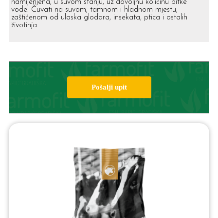
namijenjena, u suvom stanju, uz dovoljnu količinu pitke
vode. Čuvati na suvom, tamnom i hladnom mjestu,
zaštićenom od ulaska glodara, insekata, ptica i ostalih
životinja.
Pošalji upit